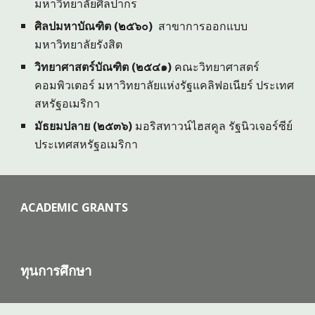
มหาวิทยาลัยศิลปากร
ศิลปมหาบัณฑิต (
๒๕๖
๐
)
สาขาการออกแบบ
มหาวิทยาลัยรังสิต
วิทยาศาสตร์บัณฑิต (๒๕๔๑)
คณะวิทยาศาสตร์
คอมพิวเตอร์ มหาวิทยาลัยแห่งรัฐแคลิฟอเนียร์ ประเทศ
สหรัฐอเมริกา
มัธยมปลาย
(๒๕
๓๖
)
มอริสทาวน์ไฮสคูล รัฐนิวเจอร์ซีย์
ประเทศสหรัฐอเมริกา
ACADEMIC GRANTS
ทุนการศึกษา