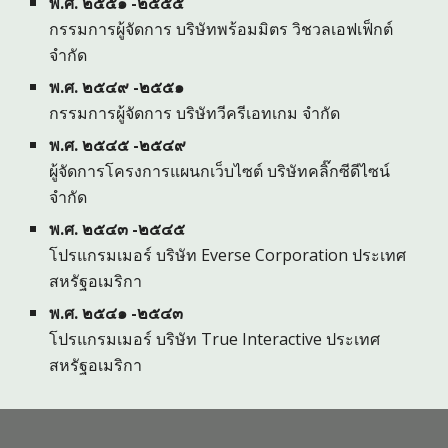
พ.ศ. ๒๕๕๑ -๒๕๕๕
กรรมการผู้จัดการ บริษัทพร้อมมิตร วิชวลเอฟเฟ็กต์
จำกัด
พ.ศ. ๒๕๔๙ -๒๕๕๑
กรรมการผู้จัดการ บริษัทวีครีเอทเกม จำกัด
พ.ศ. ๒๕๔๕ -๒๕๔๙
ผู้จัดการโครงการแผนกเว็บไซต์ บริษัทคลิ๊กซีดีไซน์
จำกัด
พ.ศ. ๒๕๔๓ -๒๕๔๕
โปรแกรมเมอร์ บริษัท Everse Corporation ประเทศ
สหรัฐอเมริกา
พ.ศ. ๒๕๔๑ -๒๕๔๓
โปรแกรมเมอร์ บริษัท True Interactive ประเทศ
สหรัฐอเมริกา