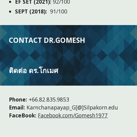
EF SET (2021):
92/100
SEPT
(
2018
)
:
91/100
CONTACT DR.GOMESH
ติดต่อ ดร.โกเมศ
Phone:
+66.82.835.9853
Email:
Karnchanapayap_G[@]Silpakorn.edu
FaceBook:
Facebook.com/Gomesh1977